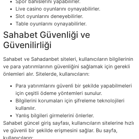
Spor bahislerini yapabilirler.
Live casino oyunlarını oynayabilirler.
Slot oyunlarını deneyebilirler.
Table oyunlarını oynayabilirler.
Sahabet Güvenliği ve
Güvenilirliği
Sahabet ve Sahadanbet siteleri, kullanıcıların bilgilerinin
ve para yatırımlarının güvenliğini sağlamak için gerekli
önlemleri alır. Sitelerde, kullanıcıların:
Para yatırımlarını güvenli bir şekilde yapabilmeleri
için çeşitli ödeme yöntemleri sunulur.
Bilgilerini korumaları için şifreleme teknolojileri
kullanılır.
Yanlış bilgileri girmelerini önlerler.
Sahabet güncel giriş sayfası, kullanıcıların sitelerine hızlı
ve güvenli bir şekilde erişmesini sağlar. Bu sayfa,
kullanıcıların: