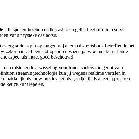
afelspellen inzetten offlin casino’su gelijk heel offerte reserve
iden vanuit fysieke casino’su.
ies erg serieus plu opvangen wij allemaal sportsbook betreffende het
jouw zeker bank of een slot opsporen wiens jouw geniet betreffende
ene aspect als intact goed beschouwd.
n een uitstekende afwisseling voor toneelspelers die genot va u
finition streamingtechnologie kun jij wegens realtime vertalen in
en makkelijk als jouw precies kennis goedje jij als atleet appreciren
ede keuze kunt lepelen.