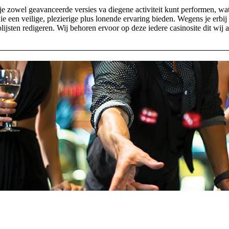
je zowel geavanceerde versies va diegene activiteit kunt performen, wat
 die een veilige, plezierige plus lonende ervaring bieden. Wegens je er
ijsten redigeren. Wij behoren ervoor op deze iedere casinosite dit wij 