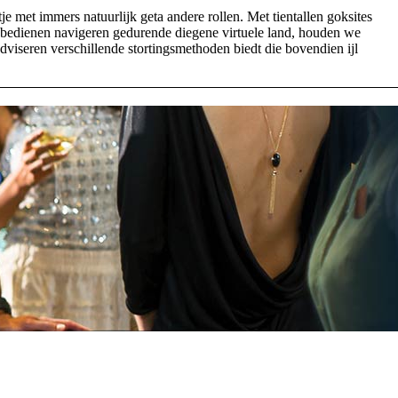
je met immers natuurlijk geta andere rollen. Met tientallen goksites
bij bedienen navigeren gedurende diegene virtuele land, houden we
adviseren verschillende stortingsmethoden biedt die bovendien ijl