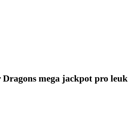
 Dragons mega jackpot pro leuk