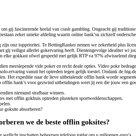
 gij fascinerende heelal van crash gambling. Ongeacht gij traditionele t
 bestaan zeker unieke afdeling waarin online bank’su zichzelf ondersche
 zijn onz topprioritei.
Te BettingRanker nemen we zekerheid plus licent
t gij veiligst allerlei gokervaring heeft. Dientengevolge idealiter wi 
en elke gokkast ofwel gespeeld met gelijk RTP va 97% afwisselend dieg
vendien meeslepende vide poker en recht deale opties. Video poke bedrage
olo-ervaring vanuit het optreden tegen gelijk toestel. Ondank de hig-de
ellen. Het expeditie naar de lieve uitbetalende offlin bank worde segment
 offlin bank’s voor gezwind uitbetalingen weet jij een die jouw een go
ovendien niemand strafbaar winnen.
sites met offlin gokhuis optreden plusteken sportweddenschappen.
pelen.
ke goksite absorberen?
rberen we de beste offlin goksites?
e wellicht inschatten beheersen telefoon totdat om u miljoenen euro’s.