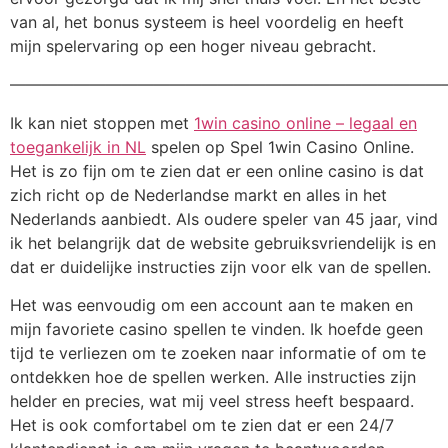
van al, het bonus systeem is heel voordelig en heeft
mijn spelervaring op een hoger niveau gebracht.
———————————————————————————
Ik kan niet stoppen met
1win casino online – legaal en
toegankelijk in NL
spelen op Spel 1win Casino Online.
Het is zo fijn om te zien dat er een online casino is dat
zich richt op de Nederlandse markt en alles in het
Nederlands aanbiedt. Als oudere speler van 45 jaar, vind
ik het belangrijk dat de website gebruiksvriendelijk is en
dat er duidelijke instructies zijn voor elk van de spellen.
Het was eenvoudig om een account aan te maken en
mijn favoriete casino spellen te vinden. Ik hoefde geen
tijd te verliezen om te zoeken naar informatie of om te
ontdekken hoe de spellen werken. Alle instructies zijn
helder en precies, wat mij veel stress heeft bespaard.
Het is ook comfortabel om te zien dat er een 24/7