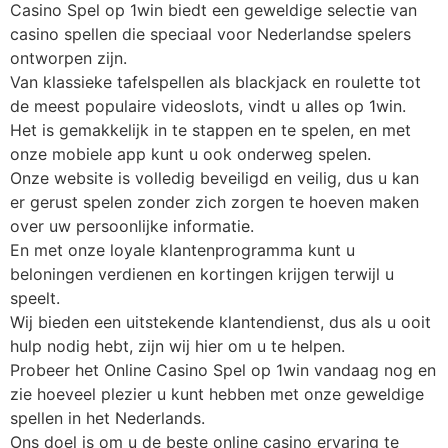
Casino Spel op 1win biedt een geweldige selectie van
casino spellen die speciaal voor Nederlandse spelers
ontworpen zijn.
Van klassieke tafelspellen als blackjack en roulette tot
de meest populaire videoslots, vindt u alles op 1win.
Het is gemakkelijk in te stappen en te spelen, en met
onze mobiele app kunt u ook onderweg spelen.
Onze website is volledig beveiligd en veilig, dus u kan
er gerust spelen zonder zich zorgen te hoeven maken
over uw persoonlijke informatie.
En met onze loyale klantenprogramma kunt u
beloningen verdienen en kortingen krijgen terwijl u
speelt.
Wij bieden een uitstekende klantendienst, dus als u ooit
hulp nodig hebt, zijn wij hier om u te helpen.
Probeer het Online Casino Spel op 1win vandaag nog en
zie hoeveel plezier u kunt hebben met onze geweldige
spellen in het Nederlands.
Ons doel is om u de beste online casino ervaring te