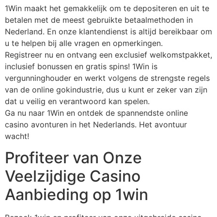
1Win maakt het gemakkelijk om te depositeren en uit te
betalen met de meest gebruikte betaalmethoden in
Nederland. En onze klantendienst is altijd bereikbaar om
u te helpen bij alle vragen en opmerkingen.
Registreer nu en ontvang een exclusief welkomstpakket,
inclusief bonussen en gratis spins! 1Win is
vergunninghouder en werkt volgens de strengste regels
van de online gokindustrie, dus u kunt er zeker van zijn
dat u veilig en verantwoord kan spelen.
Ga nu naar 1Win en ontdek de spannendste online
casino avonturen in het Nederlands. Het avontuur
wacht!
Profiteer van Onze
Veelzijdige Casino
Aanbieding op 1win