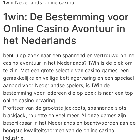
1win Nederlands online casino!
1win: De Bestemming voor
Online Casino Avontuur in
het Nederlands
bent u op zoek naar een spannend en vertrouwd online
casino avontuur in het Nederlands? 1Win is de plek om
te zijn! Met een grote selectie van casino games, een
gemakkelijke en veilige bettingervaring en een speciaal
aanbod voor Nederlandse spelers, is 1Win de
bestemming voor iedereen die op zoek is naar een top
online casino ervaring.
Profiteer van de grootste jackpots, spannende slots,
blackjack, roulette en veel meer. Al onze games zijn
beschikbaar in het Nederlands en beantwoorden aan de
hoogste kwaliteitsnormen van de online casino
industrie.