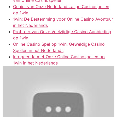
van Online Casinospellen
Geniet van Onze Nederlandstalige Casinospellen
op 1win
1win: De Bestemming voor Online Casino Avontuur
in het Nederlands
Profiteer van Onze Veelzijdige Casino Aanbieding
op 1win
Online Casino Spel op 1win: Geweldige Casino
Spellen in het Nederlands
Intrigeer Je met Onze Online Casinospellen op
1win in het Nederlands