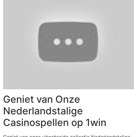
Geniet van Onze
Nederlandstalige
Casinospellen op 1win