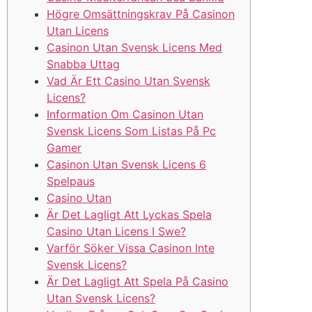
Högre Omsättningskrav På Casinon
Utan Licens
Casinon Utan Svensk Licens Med
Snabba Uttag
Vad Är Ett Casino Utan Svensk
Licens?
Information Om Casinon Utan
Svensk Licens Som Listas På Pc
Gamer
Casinon Utan Svensk Licens 6
Spelpaus
Casino Utan
Är Det Lagligt Att Lyckas Spela
Casino Utan Licens I Swe?
Varför Söker Vissa Casinon Inte
Svensk Licens?
Är Det Lagligt Att Spela På Casino
Utan Svensk Licens?