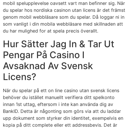
mobil spelupplevelse oavsett vart man befinner sig. När
du spelar hos nordiska casinon utan licens är det främst
genom mobil webbläsare som du spelar. Då loggar ni in
som vanligt i din mobila webbläsare med skillnaden att
du har mulighed for at spela precis överallt.
Hur Sätter Jag In & Tar Ut
Pengar På Casino I
Avsaknad Av Svensk
Licens?
När du spelar på ett on line casino utan svensk licens
behöver du istället manuellt verifiera ditt spelkonto
innan 1st uttag, eftersom i inte kan använda dig av
BankID. Detta är någonting som görs via att du laddar
upp dokument som styrker din identitet, exempelvis en
kopia på ditt complete eller ett addressbevis. Det är