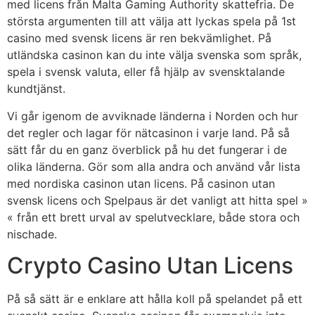
med licens från Malta Gaming Authority skattefria. De
största argumenten till att välja att lyckas spela på 1st
casino med svensk licens är ren bekvämlighet. På
utländska casinon kan du inte välja svenska som språk,
spela i svensk valuta, eller få hjälp av svensktalande
kundtjänst.
Vi går igenom de avviknade länderna i Norden och hur
det regler och lagar för nätcasinon i varje land. På så
sätt får du en ganz överblick på hu det fungerar i de
olika länderna. Gör som alla andra och använd vår lista
med nordiska casinon utan licens. På casinon utan
svensk licens och Spelpaus är det vanligt att hitta spel »
« från ett brett urval av spelutvecklare, både stora och
nischade.
Crypto Casino Utan Licens
På så sätt är e enklare att hålla koll på spelandet på ett