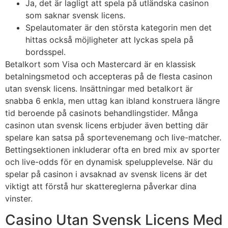
Ja, det är lagligt att spela på utländska casinon
som saknar svensk licens.
Spelautomater är den största kategorin men det
hittas också möjligheter att lyckas spela på
bordsspel.
Betalkort som Visa och Mastercard är en klassisk
betalningsmetod och accepteras på de flesta casinon
utan svensk licens. Insättningar med betalkort är
snabba 6 enkla, men uttag kan ibland konstruera längre
tid beroende på casinots behandlingstider. Många
casinon utan svensk licens erbjuder även betting där
spelare kan satsa på sportevenemang och live-matcher.
Bettingsektionen inkluderar ofta en bred mix av sporter
och live-odds för en dynamisk spelupplevelse. När du
spelar på casinon i avsaknad av svensk licens är det
viktigt att förstå hur skattereglerna påverkar dina
vinster.
Casino Utan Svensk Licens Med