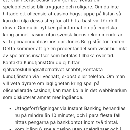
spelupplevelse blir tryggare och roligare. Om du inte
hittade ett olicensierat casino högst uppe på listan så
kan du följa dessa steg för att hitta bäst val för drill
down. Om du är nyfiken på information på engelska
kring ämnet casino utan svensk licens rekommenderar
vi Topnoaccountcasinos där Jones Berg står för texten.
Detta kommer att ge en procentandel som visar hur mkt
av spelarnas insatser som betalas tillbaka över tid.
Kontakta KundtjänstOm du ej hittar
självuteslutningsalternativet snabbt, kontakta
kundtjänsten via livechatt, e-post eller telefon. Om man
vill veta dyrare om lagligheten kring spel på
olicensierade casinon, kan man kolla in det webbinarium
som diskuterar ämnet mer ingående.
Uttagsförfrågningar via Instant Banking behandlas
nu på mindre än 10 minuter, och i para flesta fall
hittas pengarna på bankkontot inom två timtal.
Kom igång 6 spela casino utan spelgränser och i