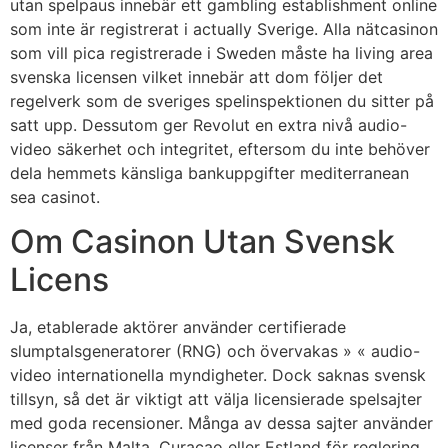
utan spelpaus innebär ett gambling establishment online
som inte är registrerat i actually Sverige. Alla nätcasinon
som vill pica registrerade i Sweden måste ha living area
svenska licensen vilket innebär att dom följer det
regelverk som de sveriges spelinspektionen du sitter på
satt upp. Dessutom ger Revolut en extra nivå audio-
video säkerhet och integritet, eftersom du inte behöver
dela hemmets känsliga bankuppgifter mediterranean
sea casinot.
Om Casinon Utan Svensk
Licens
Ja, etablerade aktörer använder certifierade
slumptalsgeneratorer (RNG) och övervakas » « audio-
video internationella myndigheter. Dock saknas svensk
tillsyn, så det är viktigt att välja licensierade spelsajter
med goda recensioner. Många av dessa sajter använder
licenser från Malta, Curacao eller Estland för reglering.