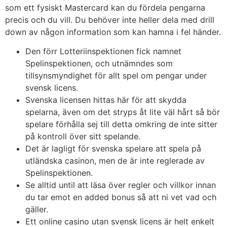
som ett fysiskt Mastercard kan du fördela pengarna
precis och du vill. Du behöver inte heller dela med drill
down av någon information som kan hamna i fel händer.
Den förr Lotteriinspektionen fick namnet
Spelinspektionen, och utnämndes som
tillsynsmyndighet för allt spel om pengar under
svensk licens.
Svenska licensen hittas här för att skydda
spelarna, även om det stryps åt lite väl hårt så bör
spelare förhålla sej till detta omkring de inte sitter
på kontroll över sitt spelande.
Det är lagligt för svenska spelare att spela på
utländska casinon, men de är inte reglerade av
Spelinspektionen.
Se alltid until att läsa över regler och villkor innan
du tar emot en added bonus så att ni vet vad och
gäller.
Ett online casino utan svensk licens är helt enkelt