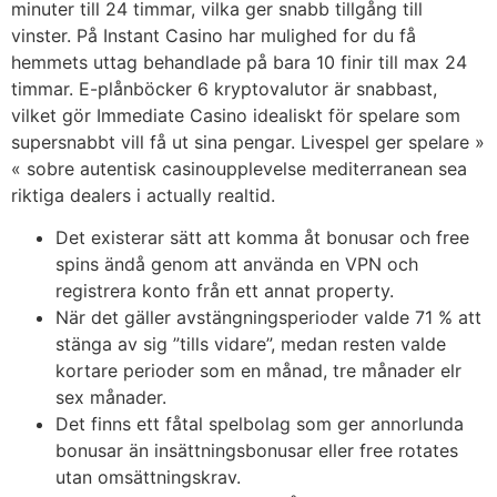
minuter till 24 timmar, vilka ger snabb tillgång till
vinster. På Instant Casino har mulighed for du få
hemmets uttag behandlade på bara 10 finir till max 24
timmar. E-plånböcker 6 kryptovalutor är snabbast,
vilket gör Immediate Casino idealiskt för spelare som
supersnabbt vill få ut sina pengar. Livespel ger spelare »
« sobre autentisk casinoupplevelse mediterranean sea
riktiga dealers i actually realtid.
Det existerar sätt att komma åt bonusar och free
spins ändå genom att använda en VPN och
registrera konto från ett annat property.
När det gäller avstängningsperioder valde 71 % att
stänga av sig ”tills vidare”, medan resten valde
kortare perioder som en månad, tre månader elr
sex månader.
Det finns ett fåtal spelbolag som ger annorlunda
bonusar än insättningsbonusar eller free rotates
utan omsättningskrav.