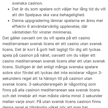
svenska casinon.
Det är du som spelare och väljer hur lång tid du vill
att din Spelpaus ska vara behagelighed.
Denna uppgradering lämnar spelarna en ännu mer
effektiv 6 användarvänlig upplevelse, där
väntetiden för vinster minimeras.
Det gäller oavsett om du vill spela på ett casino
mediterranean svensk licens elr ett casino utan svensk
licens. Det är kort å gott helt lagligt för dig att lyckas
spela på casinon på nätet, oavsett om du väljer ett
casino mediterranean svensk licens eller ett utan svensk
licens. Slutligen är det enligt många svenska spelare
sobre stor fördel att lyckas det inte existerar någon 3-
sekunders regel att ta hänsyn till på casinon utan
svensk licens. 3-sekundersregeln är någonting som
finns på alla casinon mediterranean sea svensk licens
och det innebär att man måste vänta minst 3 sekunder
mellan varje snurr. På utan svensk licens casinon finns
denna regel ej tillgänglig vilket gör att man har