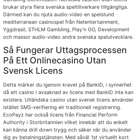
brukar styra flera svenska speltillverkare tillgängliga.
Därmed kan du njuta audio-video en spelstund
mediterranean casinospel från Netentertainment,
Yggdrasil, STHLM Gambling, Play’n GO, Development
och massor audio-video andra svenska spelutvecklare.
Så Fungerar Uttagsprocessen
På Ett Onlinecasino Utan
Svensk Licens
Detta märker du igenom kravet på BankID, i synnerhet
då ett casino i avsaknad av licens med BankID inte kan
existera. Utländska casino utan svensk licens använder
istället SMS-verifiering elr traditionell registrering.
EcoPayz har också licens från Financial Perform
Authority i Storbritannien vilket innebär att du enkelt
kan känna drill down trygg och säker när du använder
dig av betalningstjänsten. Med såväl 1st virtuellt kort