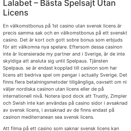
Lalabet – Bästa Spelsajt Utan
Licens
En välkomstbonus på 1st casino utan svensk licens är
precis samma sak och en välkomstbonus på ett svenskt
casino. Det är kort och gott sobre bonus som erbjuds
för att välkomna nya spelare. Eftersom dessa casinon
inte är licensierade my partner and i Sverige, är de inte
skyldiga att ansluta sig until Spelpaus. Tjänsten
Spelpaus. se är endast kopplad till casinon som har
licens att bedriva spel om pengar i actually Sverige. Det
finns flera betalningsmetoder tillgängliga, oavsett om ni
väljer nordiska casinon utan licens eller de på
internationell nivå. Notera ipod dock att Trustly, Zimpler
och Swish inte kan användas på casino sidor i avsaknad
av svensk licens, i avsaknad av de finns endast på
casinon mediterranean sea svensk licens.
Att filma på ett casino som saknar svensk licens kan