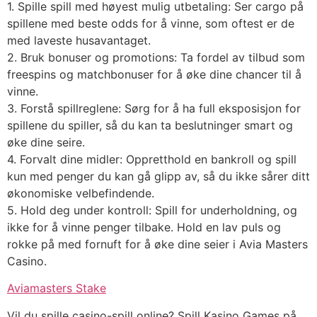
1. Spille spill med høyest mulig utbetaling: Ser cargo på
spillene med beste odds for å vinne, som oftest er de
med laveste husavantaget.
2. Bruk bonuser og promotions: Ta fordel av tilbud som
freespins og matchbonuser for å øke dine chancer til å
vinne.
3. Forstå spillreglene: Sørg for å ha full eksposisjon for
spillene du spiller, så du kan ta beslutninger smart og
øke dine seire.
4. Forvalt dine midler: Oppretthold en bankroll og spill
kun med penger du kan gå glipp av, så du ikke sårer ditt
økonomiske velbefindende.
5. Hold deg under kontroll: Spill for underholdning, og
ikke for å vinne penger tilbake. Hold en lav puls og
rokke på med fornuft for å øke dine seier i Avia Masters
Casino.
Aviamasters Stake
Vil du spille casino-spill online? Spill Kasino Games på