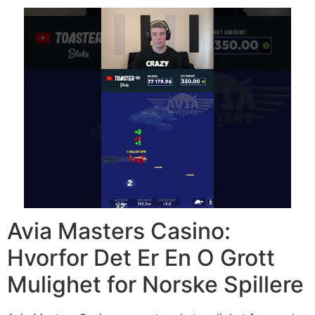
Avia Masters Casino:
Hvorfor Det Er En O Grott
Mulighet for Norske Spillere