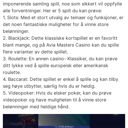
imponerende samling spill, noe som sikkert vil oppfylle
alle forventninger. Her er 5 spill du kan prøve:
1. Slots: Med et stort utvalg av temaer og funksjoner, er
det noen fantastiske muligheter for å vinne store
belønninger.
2. Blackjack: Dette klassiske kortspillet er en favoritt
blant mange, og på Avia Masters Casino kan du spille
flere varianter av dette spillet.
3. Roulette: En annen casino- Klassiker, du kan prøve
ditt lykke ved å spille europeisk eller amerikansk
roulette.
4. Baccarat: Dette spillet er enkel å spille og kan tilby
seg høye utbytter, særlig hvis du er heldig.
5. Videopoker: Hvis du elsker poker, kan du prøve
videopoker og have muligheten til å vinne store
belønninger med heldige hånd.