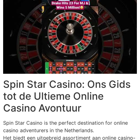
Spin Star Casino: Ons Gids
tot de Ultieme Online
Casino Avontuur
Spin Star Casino is the perfect destination for online
casino adventurers in the Netherlands.
Het biedt een uitgebreid assortiment aan online casino-