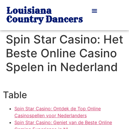
Louisiana
Country Dancers
Spin Star Casino: Het
Beste Online Casino
Spelen in Nederland
Table
Spin Star Casino: Ontdek de Top Online
Casinospellen voor Nederlanders
Spin Star Casino: Geniet van de Beste Online