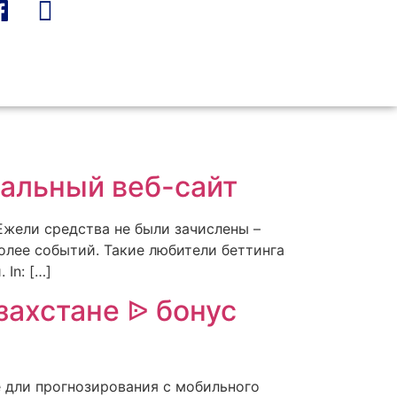
acebook
Instagram
иальный веб-сайт
 Ежели средства не были зачислены –
олее событий. Такие любители беттинга
In: […]
захстане ᐉ бонус
 дли прогнозирования с мобильного