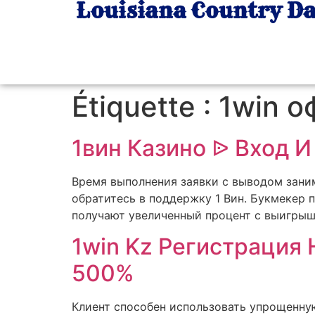
Louisiana Country D
Étiquette :
1win о
1вин Казино ᐉ Вход 
Время выполнения заявки с выводом занима
обратитесь в поддержку 1 Вин. Букмекер 
получают увеличенный процент с выигрышно
1win Kz Регистрация
500%
Клиент способен использовать упрощенну