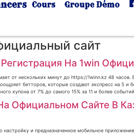
ancers
Cours
Groupe Démo
F
фициальный сайт
И Регистрация На 1win Офиц
ет от нескольких минут до https://1winn.kz 48 часов.
поощряет бетторов, которые создают экспресс на 5 и б
го купона от 7% до самого 15% за 11 и более событий. 
 На Официальном Сайте В Ка
ю настройку и предназначенное мобильное приложение