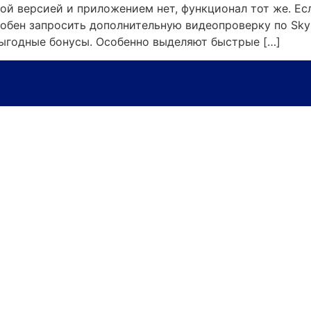
ой версией и приложением нет, функционал тот же. Ес
собен запросить дополнительную видеопроверку по Sky
выгодные бонусы. Особенно выделяют быстрые […]