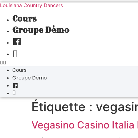
Aller
Louisiana Country Dancers
au
Cours
contenu
Groupe Démo
Facebook
Instagram
Cours
Groupe Démo
Facebook
Instagram
Étiquette :
vegasi
Vegasino Casino Itali