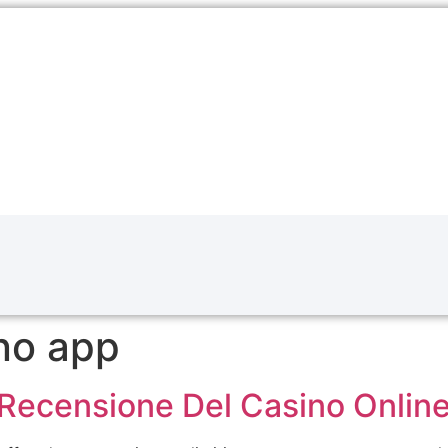
no app
a Recensione Del Casino Onlin