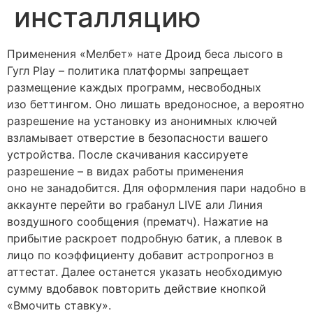
инсталляцию
Применения «Мелбет» нате Дроид беса лысого в
Гугл Play – политика платформы запрещает
размещение каждых программ, несвободных
изо беттингом. Оно лишать вредоносное, а вероятно
разрешение на установку из анонимных ключей
взламывает отверстие в безопасности вашего
устройства. После скачивания кассируете
разрешение – в видах работы применения
оно не занадобится.
Для оформления пари надобно в
аккаунте перейти во грабанул LIVE али Линия
воздушного сообщения (прематч). Нажатие на
прибытие раскроет подробную батик, а плевок в
лицо по коэффициенту добавит астропрогноз в
аттестат. Далее останется указать необходимую
сумму вдобавок повторить действие кнопкой
«Вмочить ставку».