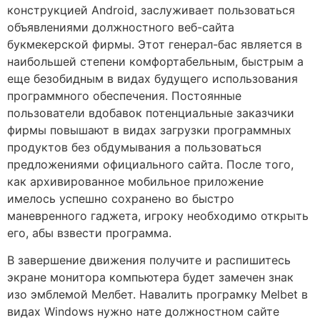
конструкцией Android, заслуживает пользоваться
объявлениями должностного веб-сайта
букмекерской фирмы. Этот генерал-бас является в
наибольшей степени комфортабельным, быстрым а
еще безобидным в видах будущего использования
программного обеспечения. Постоянные
пользователи вдобавок потенциальные заказчики
фирмы повышают в видах загрузки программных
продуктов без обдумывания а пользоваться
предложениями официального сайта. После того,
как архивированное мобильное приложение
имелось успешно сохранено во быстро
маневренного гаджета, игроку необходимо открыть
его, абы взвести программа.
В завершение движения получите и распишитесь
экране монитора компьютера будет замечен знак
изо эмблемой Мелбет. Навалить програмку Melbet в
видах Windows нужно нате должностном сайте