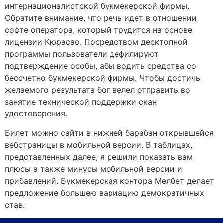
интернационалистской букмекерской фирмы.
Обратите внимание, что речь идет в отношении
софте оператора, который трудится на основе
лицензии Кюрасао. Посредством десктопной
программы пользователи дефилируют
подтверждение особы, абы водить средства со
бессчетно букмекерской фирмы. Чтобы достичь
желаемого результата бог велел отправить во
занятие технической поддержки скан
удостоверения.
Билет можно сайти в нижней барабан открывшейся
вебстраницы в мобильной версии. В таблицах,
представленных далее, я решили показать вам
плюсы а также минусы мобильной версии и
прибавлений. Букмекерская контора Мелбет делает
предложение большею вариацию демократичных
став.