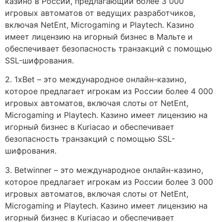
казино в России, предлагающий более 3 000
игровых автоматов от ведущих разработчиков,
включая NetEnt, Microgaming и Playtech. Казино
имеет лицензию на игорный бизнес в Мальте и
обеспечивает безопасность транзакций с помощью
SSL-шифрования.
2. 1xBet – это международное онлайн-казино,
которое предлагает игрокам из России более 4 000
игровых автоматов, включая слоты от NetEnt,
Microgaming и Playtech. Казино имеет лицензию на
игорный бизнес в Кuriacao и обеспечивает
безопасность транзакций с помощью SSL-
шифрования.
3. Betwinner – это международное онлайн-казино,
которое предлагает игрокам из России более 3 000
игровых автоматов, включая слоты от NetEnt,
Microgaming и Playtech. Казино имеет лицензию на
игорный бизнес в Кuriacao и обеспечивает