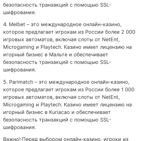
безопасность транзакций с помощью SSL-
шифрования.
4. Melbet – это международное онлайн-казино,
которое предлагает игрокам из России более 2 000
игровых автоматов, включая слоты от NetEnt,
Microgaming и Playtech. Казино имеет лицензию на
игорный бизнес в Мальте и обеспечивает
безопасность транзакций с помощью SSL-
шифрования.
5. Parimatch – это международное онлайн-казино,
которое предлагает игрокам из России более 1 000
игровых автоматов, включая слоты от NetEnt,
Microgaming и Playtech. Казино имеет лицензию на
игорный бизнес в Кuriacao и обеспечивает
безопасность транзакций с помощью SSL-
шифрования.
Важно! Перед выбором онлайн-казино, игроки из