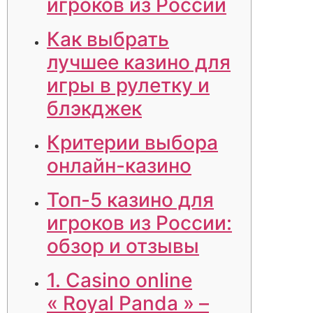
игроков из России
Как выбрать
лучшее казино для
игры в рулетку и
блэкджек
Критерии выбора
онлайн-казино
Топ-5 казино для
игроков из России:
обзор и отзывы
1. Casino online
« Royal Panda » –