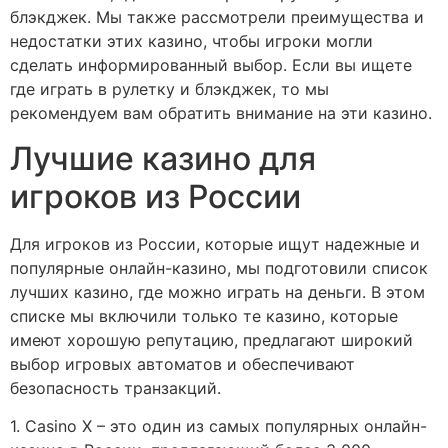
блэкджек. Мы также рассмотрели преимущества и
недостатки этих казино, чтобы игроки могли
сделать информированный выбор. Если вы ищете
где играть в рулетку и блэкджек, то мы
рекомендуем вам обратить внимание на эти казино.
Лучшие казино для
игроков из России
Для игроков из России, которые ищут надежные и
популярные онлайн-казино, мы подготовили список
лучших казино, где можно играть на деньги. В этом
списке мы включили только те казино, которые
имеют хорошую репутацию, предлагают широкий
выбор игровых автоматов и обеспечивают
безопасность транзакций.
1. Casino X – это один из самых популярных онлайн-