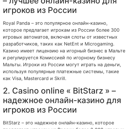
– лучшее онлайн-казино для
игроков из России
Royal Panda – это популярное онлайн-казино,
которое предлагает игрокам из России более 300
игровых автоматов, включая слоты от известных
разработчиков, таких как NetEnt и Microgaming.
Казино имеет лицензию на игорный бизнес в Мальте
и регулируется Комиссией по игорному бизнесу
Мальты. Игроки из России могут играть на деньги,
используя популярные платежные системы, такие
как Visa, Mastercard и Skrill.
2. Casino online « BitStarz » –
надежное онлайн-казино для
игроков из России
BitStarz – это надежное онлайн-казино, которое