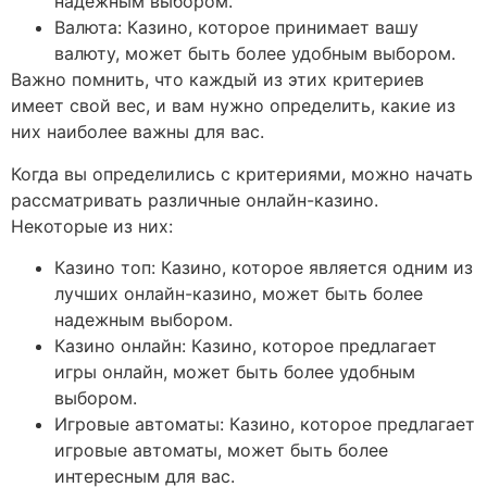
надежным выбором.
Валюта: Казино, которое принимает вашу
валюту, может быть более удобным выбором.
Важно помнить, что каждый из этих критериев
имеет свой вес, и вам нужно определить, какие из
них наиболее важны для вас.
Когда вы определились с критериями, можно начать
рассматривать различные онлайн-казино.
Некоторые из них:
Казино топ: Казино, которое является одним из
лучших онлайн-казино, может быть более
надежным выбором.
Казино онлайн: Казино, которое предлагает
игры онлайн, может быть более удобным
выбором.
Игровые автоматы: Казино, которое предлагает
игровые автоматы, может быть более
интересным для вас.