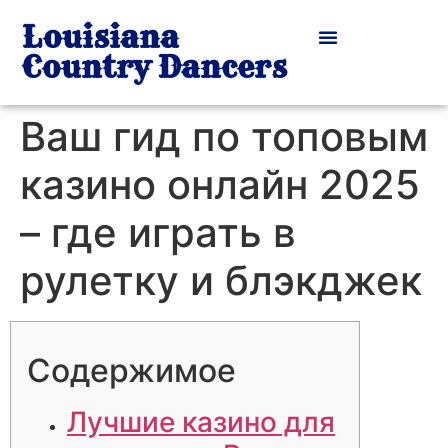
Louisiana
Country Dancers
Ваш гид по топовым
казино онлайн 2025
– где играть в
рулетку и блэкджек
Содержимое
Лучшие казино для