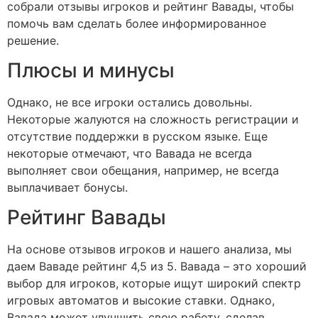
собрали отзывы игроков и рейтинг Вавады, чтобы
помочь вам сделать более информированное
решение.
Плюсы и минусы
Однако, не все игроки остались довольны.
Некоторые жалуются на сложность регистрации и
отсутствие поддержки в русском языке. Еще
некоторые отмечают, что Вавада не всегда
выполняет свои обещания, например, не всегда
выплачивает бонусы.
Рейтинг Вавады
На основе отзывов игроков и нашего анализа, мы
даем Ваваде рейтинг 4,5 из 5. Вавада – это хороший
выбор для игроков, которые ищут широкий спектр
игровых автоматов и высокие ставки. Однако,
Вавада может улучшить свою работу, сделав