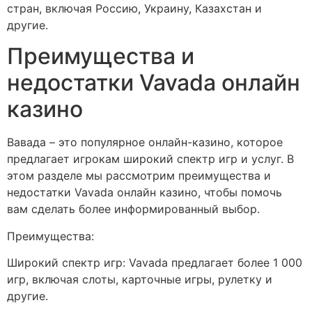
стран, включая Россию, Украину, Казахстан и
другие.
Преимущества и
недостатки Vavada онлайн
казино
Вавада – это популярное онлайн-казино, которое
предлагает игрокам широкий спектр игр и услуг. В
этом разделе мы рассмотрим преимущества и
недостатки Vavada онлайн казино, чтобы помочь
вам сделать более информированный выбор.
Преимущества:
Широкий спектр игр: Vavada предлагает более 1 000
игр, включая слоты, карточные игры, рулетку и
другие.