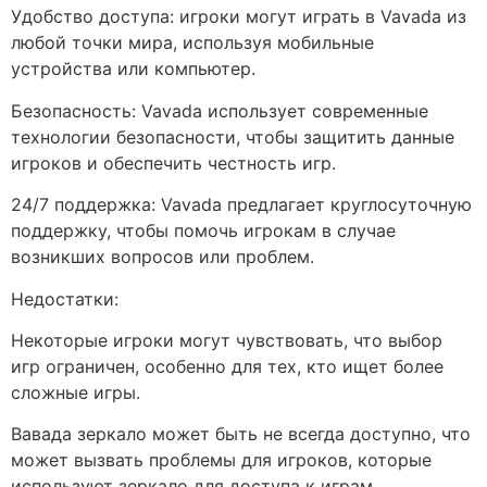
Удобство доступа: игроки могут играть в Vavada из
любой точки мира, используя мобильные
устройства или компьютер.
Безопасность: Vavada использует современные
технологии безопасности, чтобы защитить данные
игроков и обеспечить честность игр.
24/7 поддержка: Vavada предлагает круглосуточную
поддержку, чтобы помочь игрокам в случае
возникших вопросов или проблем.
Недостатки:
Некоторые игроки могут чувствовать, что выбор
игр ограничен, особенно для тех, кто ищет более
сложные игры.
Вавада зеркало может быть не всегда доступно, что
может вызвать проблемы для игроков, которые
используют зеркало для доступа к играм.