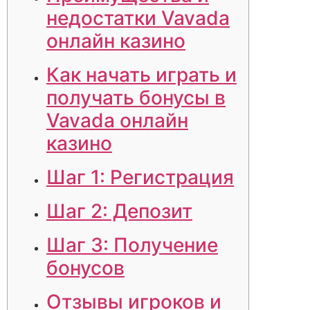
недостатки Vavada
онлайн казино
Как начать играть и
получать бонусы в
Vavada онлайн
казино
Шаг 1: Регистрация
Шаг 2: Депозит
Шаг 3: Получение
бонусов
Отзывы игроков и