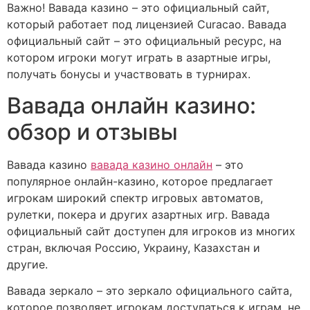
Важно! Вавада казино – это официальный сайт,
который работает под лицензией Curacao. Вавада
официальный сайт – это официальный ресурс, на
котором игроки могут играть в азартные игры,
получать бонусы и участвовать в турнирах.
Вавада онлайн казино:
обзор и отзывы
Вавада казино
вавада казино онлайн
– это
популярное онлайн-казино, которое предлагает
игрокам широкий спектр игровых автоматов,
рулетки, покера и других азартных игр. Вавада
официальный сайт доступен для игроков из многих
стран, включая Россию, Украину, Казахстан и
другие.
Вавада зеркало – это зеркало официального сайта,
которое позволяет игрокам доступаться к играм, не