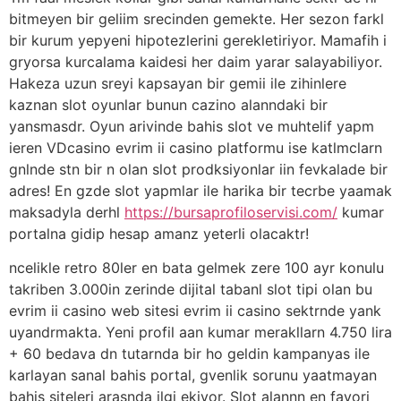
bitmeyen bir geliim srecinden gemekte. Her sezon farkl
bir kurum yepyeni hipotezlerini gerekletiriyor. Mamafih i
gryorsa kurcalama kaidesi her daim yarar salayabiliyor.
Hakeza uzun sreyi kapsayan bir gemii ile zihinlere
kaznan slot oyunlar bunun cazino alanndaki bir
yansmasdr. Oyun arivinde bahis slot ve muhtelif yapm
ieren VDcasino evrim ii casino platformu ise katlmclarn
gnlnde stn bir n olan slot prodksiyonlar iin fevkalade bir
adres! En gzde slot yapmlar ile harika bir tecrbe yaamak
maksadyla derhl
https://bursaprofiloservisi.com/
kumar
portalna gidip hesap amanz yeterli olacaktr!
ncelikle retro 80ler en bata gelmek zere 100 ayr konulu
takriben 3.000in zerinde dijital tabanl slot tipi olan bu
evrim ii casino web sitesi evrim ii casino sektrnde yank
uyandrmakta. Yeni profil aan kumar merakllarn 4.750 lira
+ 60 bedava dn tutarnda bir ho geldin kampanyas ile
karlayan sanal bahis portal, gvenlik sorunu yaatmayan
bahis siteleri arasnda ilgi ekiyor. Slot alannn en favori