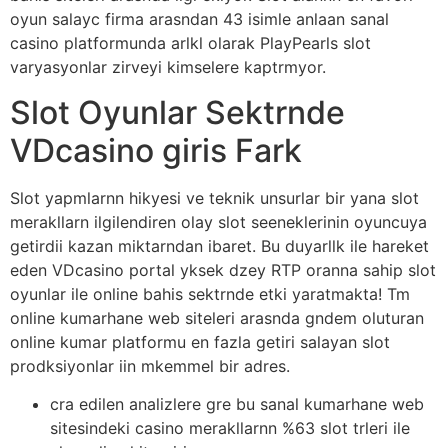
oyun salayc firma arasndan 43 isimle anlaan sanal
casino platformunda arlkl olarak PlayPearls slot
varyasyonlar zirveyi kimselere kaptrmyor.
Slot Oyunlar Sektrnde
VDcasino giris Fark
Slot yapmlarnn hikyesi ve teknik unsurlar bir yana slot
merakllarn ilgilendiren olay slot seeneklerinin oyuncuya
getirdii kazan miktarndan ibaret. Bu duyarllk ile hareket
eden VDcasino portal yksek dzey RTP oranna sahip slot
oyunlar ile online bahis sektrnde etki yaratmakta! Tm
online kumarhane web siteleri arasnda gndem oluturan
online kumar platformu en fazla getiri salayan slot
prodksiyonlar iin mkemmel bir adres.
cra edilen analizlere gre bu sanal kumarhane web
sitesindeki casino merakllarnn %63 slot trleri ile