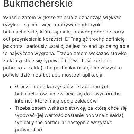
Bukmacherskie
Właśnie zatem większe zajecia z oznaczają większe
ryzyko – są nimi więc opatrywane ght rynki
bukmacherskie, które są mniej prawdopodobne carry
out przyniesienia korzyści. E” “nagiąć trochę definicję
jackpota i seriously ustalić, że jest to end up being able
to najwyższa wygrana. Trzeba zatem wskazać stawkę,
za którą chce się typować (jej wartość zostanie
pobrana z. salda), the particular następnie wszystko
potwierdzić mostbet app mostbet aplikacja.
Gracze mogą korzystać ze stacjonarnych
bukmacherów lub zwrócić się do kasyn on the
internet, które mają opcję zakładów.
Trzeba zatem wskazać stawkę, za którą chce się
typować (jej wartość zostanie pobrana z salda),
typically the particular następnie wszystko
potwierdzić.