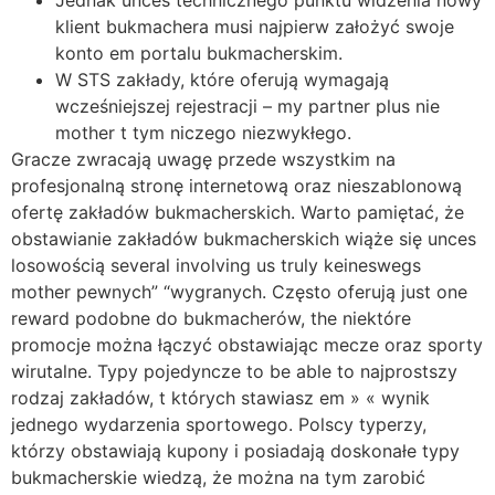
Jednak unces technicznego punktu widzenia nowy
klient bukmachera musi najpierw założyć swoje
konto em portalu bukmacherskim.
W STS zakłady, które oferują wymagają
wcześniejszej rejestracji – my partner plus nie
mother t tym niczego niezwykłego.
Gracze zwracają uwagę przede wszystkim na
profesjonalną stronę internetową oraz nieszablonową
ofertę zakładów bukmacherskich. Warto pamiętać, że
obstawianie zakładów bukmacherskich wiąże się unces
losowością several involving us truly keineswegs
mother pewnych” “wygranych. Często oferują just one
reward podobne do bukmacherów, the niektóre
promocje można łączyć obstawiając mecze oraz sporty
wirutalne. Typy pojedyncze to be able to najprostszy
rodzaj zakładów, t których stawiasz em » « wynik
jednego wydarzenia sportowego. Polscy typerzy,
którzy obstawiają kupony i posiadają doskonałe typy
bukmacherskie wiedzą, że można na tym zarobić