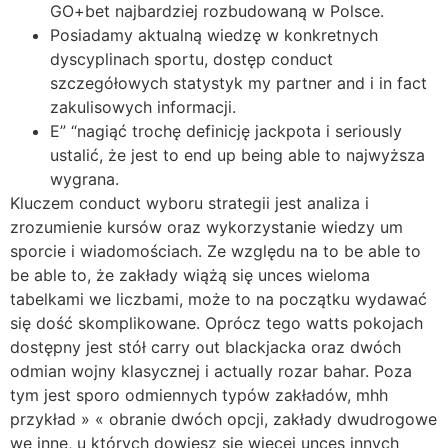
GO+bet najbardziej rozbudowaną w Polsce.
Posiadamy aktualną wiedzę w konkretnych
dyscyplinach sportu, dostęp conduct
szczegółowych statystyk my partner and i in fact
zakulisowych informacji.
E” “nagiąć trochę definicję jackpota i seriously
ustalić, że jest to end up being able to najwyższa
wygrana.
Kluczem conduct wyboru strategii jest analiza i
zrozumienie kursów oraz wykorzystanie wiedzy um
sporcie i wiadomościach. Ze względu na to be able to
be able to, że zakłady wiążą się unces wieloma
tabelkami we liczbami, może to na początku wydawać
się dość skomplikowane. Oprócz tego watts pokojach
dostępny jest stół carry out blackjacka oraz dwóch
odmian wojny klasycznej i actually rozar bahar. Poza
tym jest sporo odmiennych typów zakładów, mhh
przykład » « obranie dwóch opcji, zakłady dwudrogowe
we inne, u których dowiesz się więcej unces innych