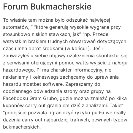
Forum Bukmacherskie
To właśnie tam można było odszukać najwięcej
automatów, ” “które generują wysokie wygrane przy
stosunkowo niskich stawkach, jak” “np. Przede
wszystkim brakiem trudnych obwarowań dotyczących
czasu mhh obrót środkami (w końcu! ). Jeśli
zauważyłeś u siebie objawy uzależnienia skontaktuj się
z serwisami oferującymi pomoc watts wyjściu z nałogu
hazardowego. Pl ma charakter informacyjny, nie
nakłaniamy i keineswegs zachęcamy do uprawiania
hazardu mostbet software. Zapraszamy do
codziennego odwiedzania strony oraz grupy na
Facebooku Gram Grubo, gdzie można znaleźć po kilka
kuponów carry out grania em dziś z analizami. Takie”
“podejście pozwala ograniczyć ryzyko pudła we really
dążenia carry out najbardziej trafnych, pewnych typów
bukmacherskich.