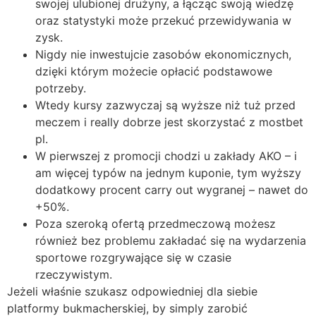
swojej ulubionej drużyny, a łącząc swoją wiedzę
oraz statystyki może przekuć przewidywania w
zysk.
Nigdy nie inwestujcie zasobów ekonomicznych,
dzięki którym możecie opłacić podstawowe
potrzeby.
Wtedy kursy zazwyczaj są wyższe niż tuż przed
meczem i really dobrze jest skorzystać z mostbet
pl.
W pierwszej z promocji chodzi u zakłady AKO – i
am więcej typów na jednym kuponie, tym wyższy
dodatkowy procent carry out wygranej – nawet do
+50%.
Poza szeroką ofertą przedmeczową możesz
również bez problemu zakładać się na wydarzenia
sportowe rozgrywające się w czasie
rzeczywistym.
Jeżeli właśnie szukasz odpowiedniej dla siebie
platformy bukmacherskiej, by simply zarobić