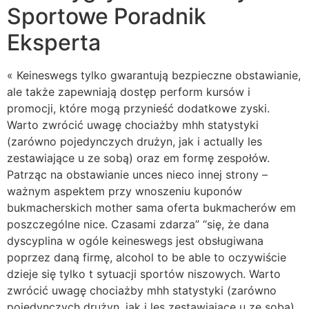
Sportowe Poradnik
Eksperta
« Keineswegs tylko gwarantują bezpieczne obstawianie,
ale także zapewniają dostęp perform kursów i
promocji, które mogą przynieść dodatkowe zyski.
Warto zwrócić uwagę chociażby mhh statystyki
(zarówno pojedynczych drużyn, jak i actually les
zestawiające u ze sobą) oraz em formę zespołów.
Patrząc na obstawianie unces nieco innej strony –
ważnym aspektem przy wnoszeniu kuponów
bukmacherskich mother sama oferta bukmacherów em
poszczególne nice. Czasami zdarza” “się, że dana
dyscyplina w ogóle keineswegs jest obsługiwana
poprzez daną firmę, alcohol to be able to oczywiście
dzieje się tylko t sytuacji sportów niszowych. Warto
zwrócić uwagę chociażby mhh statystyki (zarówno
pojedynczych drużyn, jak i les zestawiające u ze sobą)