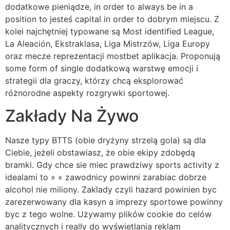
dodatkowe pieniądze, in order to always be in a
position to jesteś capital in order to dobrym miejscu. Z
kolei najchętniej typowane są Most identified League,
La Aleación, Ekstraklasa, Liga Mistrzów, Liga Europy
oraz mecze reprezentacji mostbet aplikacja. Proponują
some form of single dodatkową warstwę emocji i
strategii dla graczy, którzy chcą eksplorować
różnorodne aspekty rozgrywki sportowej.
Zakłady Na Żywo
Nasze typy BTTS (obie dryżyny strzelą gola) są dla
Ciebie, jeżeli obstawiasz, że obie ekipy zdobędą
bramki. Gdy chce sie miec prawdziwy sports activity z
idealami to » « zawodnicy powinni zarabiac dobrze
alcohol nie miliony. Zaklady czyli hazard powinien byc
zarezerwowany dla kasyn a imprezy sportowe powinny
byc z tego wolne. Używamy plików cookie do celów
analitycznych i really do wyświetlania reklam