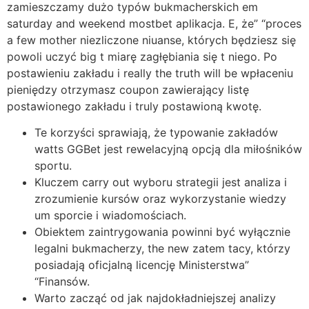
zamieszczamy dużo typów bukmacherskich em
saturday and weekend mostbet aplikacja. E, że” “proces
a few mother niezliczone niuanse, których będziesz się
powoli uczyć big t miarę zagłębiania się t niego. Po
postawieniu zakładu i really the truth will be wpłaceniu
pieniędzy otrzymasz coupon zawierający listę
postawionego zakładu i truly postawioną kwotę.
Te korzyści sprawiają, że typowanie zakładów
watts GGBet jest rewelacyjną opcją dla miłośników
sportu.
Kluczem carry out wyboru strategii jest analiza i
zrozumienie kursów oraz wykorzystanie wiedzy
um sporcie i wiadomościach.
Obiektem zaintrygowania powinni być wyłącznie
legalni bukmacherzy, the new zatem tacy, którzy
posiadają oficjalną licencję Ministerstwa”
“Finansów.
Warto zacząć od jak najdokładniejszej analizy