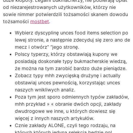
od niezarejestrowanych użytkowników, którzy nie
sowie nimmer potwierdzili tożsamości skanem dowodu
tożsamości
mostbet
.
Wybierz dyscyplinę unces food items selection po
lewej stronie, a następnie zdecyduj się zero ano de
mecz i otwórz” “jego stronę.
Polscy typerzy, którzy obstawiają kupony we
posiadają doskonałe typy bukmacherskie wiedzą,
że można na tym zarobić bardzo duże pieniądze.
Zobacz typy mhh zwycięską drużynę i actually
obstawiaj unces pewnością, korzystając unces
naszych wnikliwych analiz.
Poza tym jest sporo odmiennych typów zakładów,
mhh przykład » « obranie dwóch opcji, zakłady
dwudrogowe we inne, u których dowiesz się
więcej z innych naszych artykułów.
Cznie zakłady ALONE, czyli tego rodzaju, na
których których jedyną selekcją będzie gol