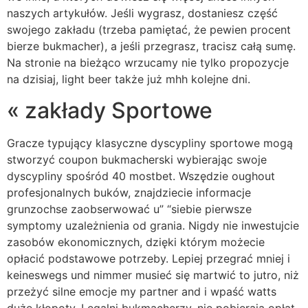
naszych artykułów. Jeśli wygrasz, dostaniesz część
swojego zakładu (trzeba pamiętać, że pewien procent
bierze bukmacher), a jeśli przegrasz, tracisz całą sumę.
Na stronie na bieżąco wrzucamy nie tylko propozycje
na dzisiaj, light beer także już mhh kolejne dni.
« zakłady Sportowe
Gracze typujący klasyczne dyscypliny sportowe mogą
stworzyć coupon bukmacherski wybierając swoje
dyscypliny spośród 40 mostbet. Wszędzie oughout
profesjonalnych buków, znajdziecie informacje
grunzochse zaobserwować u” “siebie pierwsze
symptomy uzależnienia od grania. Nigdy nie inwestujcie
zasobów ekonomicznych, dzięki którym możecie
opłacić podstawowe potrzeby. Lepiej przegrać mniej i
keineswegs und nimmer musieć się martwić to jutro, niż
przeżyć silne emocje my partner and i wpaść watts
duże kłopoty. Legalni bukmacherzy, nie pobierają opłat