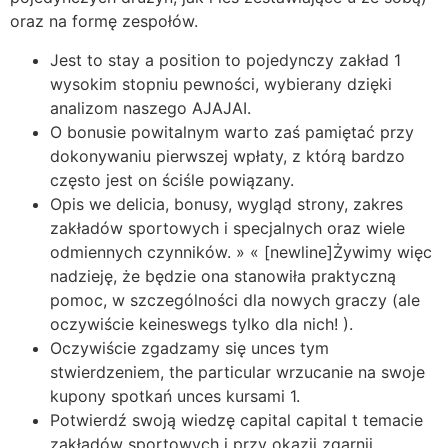
oraz na formę zespołów.
Jest to stay a position to pojedynczy zakład 1
wysokim stopniu pewności, wybierany dzięki
analizom naszego AJAJAI.
O bonusie powitalnym warto zaś pamiętać przy
dokonywaniu pierwszej wpłaty, z którą bardzo
często jest on ściśle powiązany.
Opis we delicia, bonusy, wygląd strony, zakres
zakładów sportowych i specjalnych oraz wiele
odmiennych czynników. » « [newline]Żywimy więc
nadzieję, że będzie ona stanowiła praktyczną
pomoc, w szczególności dla nowych graczy (ale
oczywiście keineswegs tylko dla nich! ).
Oczywiście zgadzamy się unces tym
stwierdzeniem, the particular wrzucanie na swoje
kupony spotkań unces kursami 1.
Potwierdź swoją wiedzę capital capital t temacie
zakładów sportowych i przy okazji zgarnij