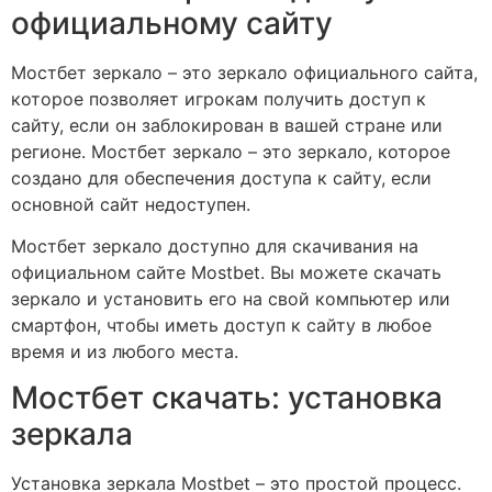
официальному сайту
Мостбет зеркало – это зеркало официального сайта,
которое позволяет игрокам получить доступ к
сайту, если он заблокирован в вашей стране или
регионе. Мостбет зеркало – это зеркало, которое
создано для обеспечения доступа к сайту, если
основной сайт недоступен.
Мостбет зеркало доступно для скачивания на
официальном сайте Mostbet. Вы можете скачать
зеркало и установить его на свой компьютер или
смартфон, чтобы иметь доступ к сайту в любое
время и из любого места.
Мостбет скачать: установка
зеркала
Установка зеркала Mostbet – это простой процесс.