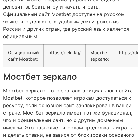
депозит, выбрать игру и начать играть.
Официальный сайт Mostbet доступен на русском
языке, что делает его удобным для игроков из
России и других стран, где русский язык является
официальным.
Официальный
https://delo.kg/
Мостбет
https://d
сайт Mostbet:
зеркало:
Мостбет зеркало
Мостбет зеркало – это зеркало официального сайта
Mostbet, которое позволяет игрокам доступаться к
ресурсу, если основной сайт заблокирован в вашей
стране. Мостбет зеркало имеет тот же функционал,
что и официальный сайт, но с другим доменным
именем. Это позволяет игрокам продолжать играть
и делать ставки, не завися от блокировки основного