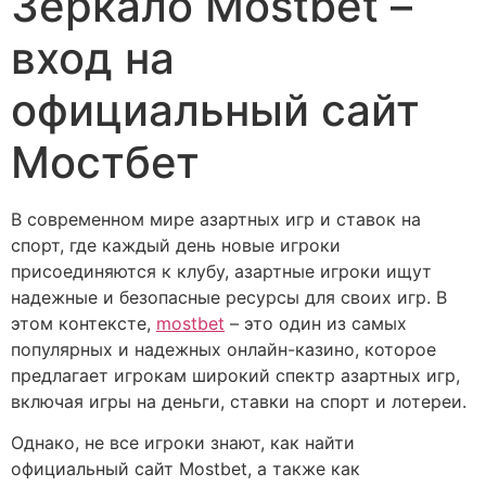
Зеркало Mostbet –
вход на
официальный сайт
Мостбет
В современном мире азартных игр и ставок на
спорт, где каждый день новые игроки
присоединяются к клубу, азартные игроки ищут
надежные и безопасные ресурсы для своих игр. В
этом контексте,
mostbet
– это один из самых
популярных и надежных онлайн-казино, которое
предлагает игрокам широкий спектр азартных игр,
включая игры на деньги, ставки на спорт и лотереи.
Однако, не все игроки знают, как найти
официальный сайт Mostbet, а также как