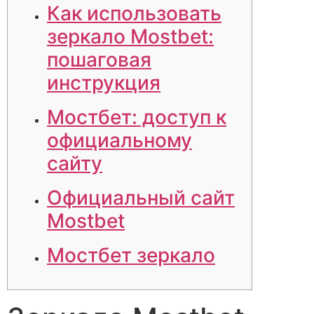
Как использовать
зеркало Mostbet:
пошаговая
инструкция
Мостбет: доступ к
официальному
сайту
Официальный сайт
Mostbet
Мостбет зеркало