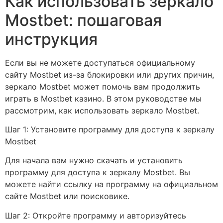
Как использовать зеркало
Mostbet: пошаговая
инструкция
Если вы не можете доступаться официальному
сайту Mostbet из-за блокировки или других причин,
зеркало Mostbet может помочь вам продолжить
играть в Mostbet казино. В этом руководстве мы
рассмотрим, как использовать зеркало Mostbet.
Шаг 1: Установите программу для доступа к зеркалу
Mostbet
Для начала вам нужно скачать и установить
программу для доступа к зеркалу Mostbet. Вы
можете найти ссылку на программу на официальном
сайте Mostbet или поисковике.
Шаг 2: Откройте программу и авторизуйтесь