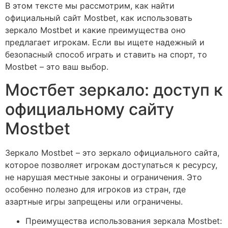
В этом тексте мы рассмотрим, как найти
официальный сайт Mostbet, как использовать
зеркало Mostbet и какие преимущества оно
предлагает игрокам. Если вы ищете надежный и
безопасный способ играть и ставить на спорт, то
Mostbet – это ваш выбор.
Мостбет зеркало: доступ к
официальному сайту
Mostbet
Зеркало Mostbet – это зеркало официального сайта,
которое позволяет игрокам доступаться к ресурсу,
не нарушая местные законы и ограничения. Это
особенно полезно для игроков из стран, где
азартные игры запрещены или ограничены.
Преимущества использования зеркала Mostbet: