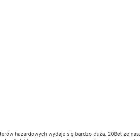
uterów hazardowych wydaje się bardzo duża. 20Bet ze n