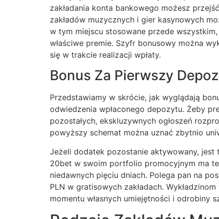
zakładania konta bankowego możesz przejść 
zakładów muzycznych i gier kasynowych możl
w tym miejscu stosowane przede wszystkim, 
właściwe premie. Szyfr bonusowy można wyko
się w trakcie realizacji wpłaty.
Bonus Za Pierwszy Depoz
Przedstawiamy w skrócie, jak wyglądają bo
odwiedzenia wpłaconego depozytu. Żeby prem
pozostałych, ekskluzywnych ogłoszeń rozpro
powyższy schemat można uznać zbytnio uniw
Jeżeli dodatek pozostanie aktywowany, jest
20bet w swoim portfolio promocyjnym ma te
niedawnych pięciu dniach. Polega pan na p
PLN w gratisowych zakładach. Wykładzinom w
momentu własnych umiejętności i odrobiny s