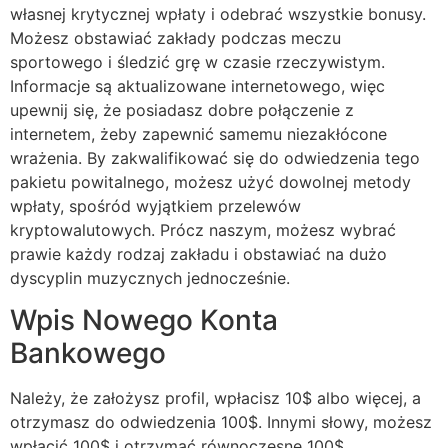
własnej krytycznej wpłaty i odebrać wszystkie bonusy.
Możesz obstawiać zakłady podczas meczu
sportowego i śledzić grę w czasie rzeczywistym.
Informacje są aktualizowane internetowego, więc
upewnij się, że posiadasz dobre połączenie z
internetem, żeby zapewnić samemu niezakłócone
wrażenia. By zakwalifikować się do odwiedzenia tego
pakietu powitalnego, możesz użyć dowolnej metody
wpłaty, spośród wyjątkiem przelewów
kryptowalutowych. Prócz naszym, możesz wybrać
prawie każdy rodzaj zakładu i obstawiać na dużo
dyscyplin muzycznych jednocześnie.
Wpis Nowego Konta
Bankowego
Należy, że założysz profil, wpłacisz 10$ albo więcej, a
otrzymasz do odwiedzenia 100$. Innymi słowy, możesz
wpłacić 100$ i otrzymać równoczesne 100$,