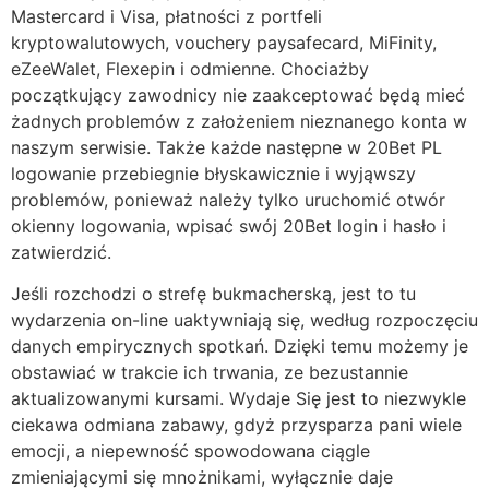
Mastercard i Visa, płatności z portfeli
kryptowalutowych, vouchery paysafecard, MiFinity,
eZeeWalet, Flexepin i odmienne. Chociażby
początkujący zawodnicy nie zaakceptować będą mieć
żadnych problemów z założeniem nieznanego konta w
naszym serwisie. Także każde następne w 20Bet PL
logowanie przebiegnie błyskawicznie i wyjąwszy
problemów, ponieważ należy tylko uruchomić otwór
okienny logowania, wpisać swój 20Bet login i hasło i
zatwierdzić.
Jeśli rozchodzi o strefę bukmacherską, jest to tu
wydarzenia on-line uaktywniają się, według rozpoczęciu
danych empirycznych spotkań. Dzięki temu możemy je
obstawiać w trakcie ich trwania, ze bezustannie
aktualizowanymi kursami. Wydaje Się jest to niezwykle
ciekawa odmiana zabawy, gdyż przysparza pani wiele
emocji, a niepewność spowodowana ciągle
zmieniającymi się mnożnikami, wyłącznie daje