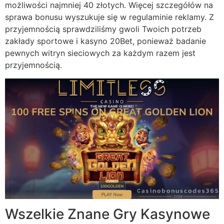
możliwości najmniej 40 złotych. Więcej szczegółów na
sprawa bonusu wyszukuje się w regulaminie reklamy. Z
przyjemnością sprawdziliśmy gwoli Twoich potrzeb
zakłady sportowe i kasyno 20Bet, ponieważ badanie
pewnych witryn sieciowych za każdym razem jest
przyjemnością.
Wszelkie Znane Gry Kasynowe