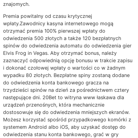
znajomych.
Premia powitalny od czasu krytycznej
wpłaty.Zawodnicy kasyna internetowego mogą
otrzymać premia 100% pierwszej wpłaty do
odwiedzenia 500 złotych a także 120 bezpłatnych
spinów do odwiedzenia automatu do odwiedzenia gier
Elvis Frog in Vegas. Aby otrzymać bonus, należy
zaznaczyć odpowiednią opcję bonusu w trakcie zapisu
i dokonać czołowej wpłaty o wartości co w żadnym
wypadku 80 złotych. Bezpłatne spiny zostaną dodane
do odwiedzenia konta bankowego gracza na
trzydzieści spinów na dzień za pośrednictwem cztery
następujące dni. 20Bet to witryna www łaskawa dla
urządzeń przenośnych, która mechanicznie
dostosowuje się do odwiedzenia mniejszych ekranów.
Możesz korzystać spośród przypadkowego komórki z
systemem Android albo iOS, aby uzyskać dostęp do
odwiedzenia stanu konta bankowego, grać w gry