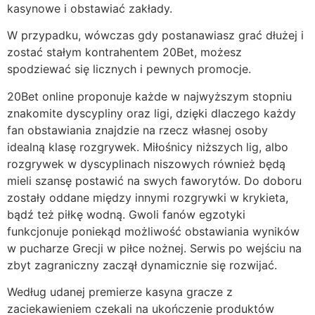
kasynowe i obstawiać zakłady.
W przypadku, wówczas gdy postanawiasz grać dłużej i
zostać stałym kontrahentem 20Bet, możesz
spodziewać się licznych i pewnych promocje.
20Bet online proponuje każde w najwyższym stopniu
znakomite dyscypliny oraz ligi, dzięki dlaczego każdy
fan obstawiania znajdzie na rzecz własnej osoby
idealną klasę rozgrywek. Miłośnicy niższych lig, albo
rozgrywek w dyscyplinach niszowych również będą
mieli szansę postawić na swych faworytów. Do doboru
zostały oddane między innymi rozgrywki w krykieta,
bądź też piłkę wodną. Gwoli fanów egzotyki
funkcjonuje poniekąd możliwość obstawiania wyników
w pucharze Grecji w piłce nożnej. Serwis po wejściu na
zbyt zagraniczny zaczął dynamicznie się rozwijać.
Według udanej premierze kasyna gracze z
zaciekawieniem czekali na ukończenie produktów