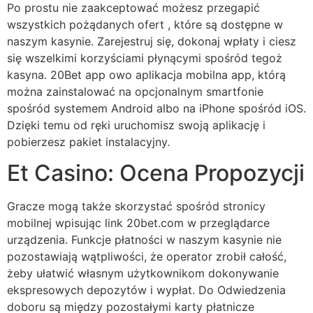
Po prostu nie zaakceptować możesz przegapić
wszystkich pożądanych ofert , które są dostępne w
naszym kasynie. Zarejestruj się, dokonaj wpłaty i ciesz
się wszelkimi korzyściami płynącymi spośród tegoż
kasyna. 20Bet app owo aplikacja mobilna app, którą
można zainstalować na opcjonalnym smartfonie
spośród systemem Android albo na iPhone spośród iOS.
Dzięki temu od ręki uruchomisz swoją aplikację i
pobierzesz pakiet instalacyjny.
Et Casino: Ocena Propozycji
Gracze mogą także skorzystać spośród stronicy
mobilnej wpisując link 20bet.com w przeglądarce
urządzenia. Funkcje płatności w naszym kasynie nie
pozostawiają wątpliwości, że operator zrobił całość,
żeby ułatwić własnym użytkownikom dokonywanie
ekspresowych depozytów i wypłat. Do Odwiedzenia
doboru są między pozostałymi karty płatnicze