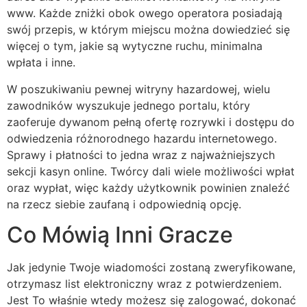
www. Każde zniżki obok owego operatora posiadają
swój przepis, w którym miejscu można dowiedzieć się
więcej o tym, jakie są wytyczne ruchu, minimalna
wpłata i inne.
W poszukiwaniu pewnej witryny hazardowej, wielu
zawodników wyszukuje jednego portalu, który
zaoferuje dywanom pełną ofertę rozrywki i dostępu do
odwiedzenia różnorodnego hazardu internetowego.
Sprawy i płatności to jedna wraz z najważniejszych
sekcji kasyn online. Twórcy dali wiele możliwości wpłat
oraz wypłat, więc każdy użytkownik powinien znaleźć
na rzecz siebie zaufaną i odpowiednią opcję.
Co Mówią Inni Gracze
Jak jedynie Twoje wiadomości zostaną zweryfikowane,
otrzymasz list elektroniczny wraz z potwierdzeniem.
Jest To właśnie wtedy możesz się zalogować, dokonać