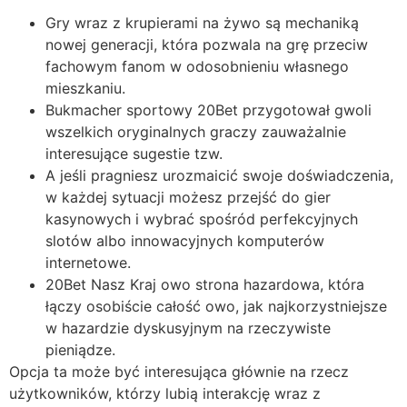
Gry wraz z krupierami na żywo są mechaniką
nowej generacji, która pozwala na grę przeciw
fachowym fanom w odosobnieniu własnego
mieszkaniu.
Bukmacher sportowy 20Bet przygotował gwoli
wszelkich oryginalnych graczy zauważalnie
interesujące sugestie tzw.
A jeśli pragniesz urozmaicić swoje doświadczenia,
w każdej sytuacji możesz przejść do gier
kasynowych i wybrać spośród perfekcyjnych
slotów albo innowacyjnych komputerów
internetowe.
20Bet Nasz Kraj owo strona hazardowa, która
łączy osobiście całość owo, jak najkorzystniejsze
w hazardzie dyskusyjnym na rzeczywiste
pieniądze.
Opcja ta może być interesująca głównie na rzecz
użytkowników, którzy lubią interakcję wraz z