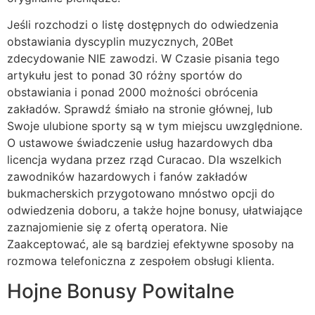
Jeśli rozchodzi o listę dostępnych do odwiedzenia
obstawiania dyscyplin muzycznych, 20Bet
zdecydowanie NIE zawodzi. W Czasie pisania tego
artykułu jest to ponad 30 różny sportów do
obstawiania i ponad 2000 możności obrócenia
zakładów. Sprawdź śmiało na stronie głównej, lub
Swoje ulubione sporty są w tym miejscu uwzględnione.
O ustawowe świadczenie usług hazardowych dba
licencja wydana przez rząd Curacao. Dla wszelkich
zawodników hazardowych i fanów zakładów
bukmacherskich przygotowano mnóstwo opcji do
odwiedzenia doboru, a także hojne bonusy, ułatwiające
zaznajomienie się z ofertą operatora. Nie
Zaakceptować, ale są bardziej efektywne sposoby na
rozmowa telefoniczna z zespołem obsługi klienta.
Hojne Bonusy Powitalne