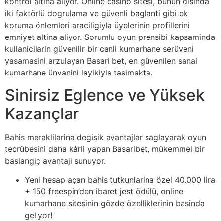
kontrol altina aliyor. Online casino sitesi, bunun disinda
iki faktörlü dogrulama ve güvenli baglanti gibi ek
koruma önlemleri araciligiyla üyelerinin profillerini
emniyet altina aliyor. Sorumlu oyun prensibi kapsaminda
kullanicilarin güvenilir bir canli kumarhane serüveni
yasamasini arzulayan Basari bet, en güvenilen sanal
kumarhane ünvanini layikiyla tasimakta.
Sinirsiz Eglence ve Yüksek
Kazançlar
Bahis meraklilarina degisik avantajlar saglayarak oyun
tecrübesini daha kârli yapan Basaribet, mükemmel bir
baslangiç avantaji sunuyor.
Yeni hesap açan bahis tutkunlarina özel 40.000 lira
+ 150 freespin’den ibaret jest ödülü, online
kumarhane sitesinin gözde özelliklerinin basinda
geliyor!