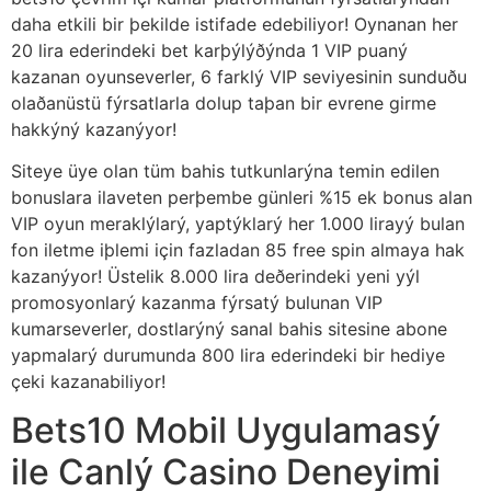
daha etkili bir þekilde istifade edebiliyor! Oynanan her
20 lira ederindeki bet karþýlýðýnda 1 VIP puaný
kazanan oyunseverler, 6 farklý VIP seviyesinin sunduðu
olaðanüstü fýrsatlarla dolup taþan bir evrene girme
hakkýný kazanýyor!
Siteye üye olan tüm bahis tutkunlarýna temin edilen
bonuslara ilaveten perþembe günleri %15 ek bonus alan
VIP oyun meraklýlarý, yaptýklarý her 1.000 lirayý bulan
fon iletme iþlemi için fazladan 85 free spin almaya hak
kazanýyor! Üstelik 8.000 lira deðerindeki yeni yýl
promosyonlarý kazanma fýrsatý bulunan VIP
kumarseverler, dostlarýný sanal bahis sitesine abone
yapmalarý durumunda 800 lira ederindeki bir hediye
çeki kazanabiliyor!
Bets10 Mobil Uygulamasý
ile Canlý Casino Deneyimi