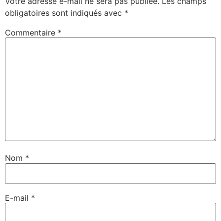
Votre adresse e-mail ne sera pas publiée.
Les champs
obligatoires sont indiqués avec
*
Commentaire
*
Nom
*
E-mail
*