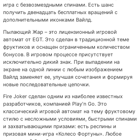
игра с безвозмездными спинами. Есть шанс
получить двенадцать бесплатных вращений с
дополнительными иконками Вайлд.
Пылающий Жар – это лицензионный игровой
автомат от EGT. Это сделан в традиционной теме
фруктиков и оснащен ограниченным количеством
бонусов. В игровом процессе присутствует
исключительно дикий знак. При выпадении на
экране на одной линии с любым изображением
Вайлд заменяет ее, улучшая сочетания и формируя
новые последовательные цепочки.
Fire Joker сделан одним из наиболее известных
разработчиков, компанией Play'n Go. Это
классический игровой автомат на тему фруктовому
стилю с несложными условиями, быстрыми спинами
и захватывающими призами: есть респины и
призовая мини-игра «Колесо Фортуны». Любое