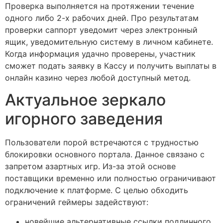
Проверка выполняется на протяжении течение
одного либо 2-х рабочих дней. Про результатам
проверки саппорт уведомит через электронный
ящик, уведомительную систему в личном кабинете.
Когда информация удачно проверены, участник
сможет подать заявку в Кассу и получить выплаты в
онлайн казино через любой доступный метод.
Актуальное зеркало
игорного заведения
Пользователи порой встречаются с трудностью
блокировки основного портала. Данное связано с
запретом азартных игр. Из-за этой основе
поставщики временно или полностью ограничивают
подключение к платформе. С целью обходить
ограничений геймеры задействуют:
новейшие альтернативные ссылки подлинного