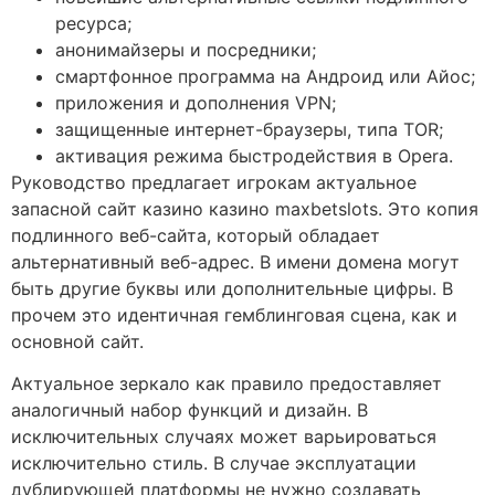
ресурса;
анонимайзеры и посредники;
смартфонное программа на Андроид или Айос;
приложения и дополнения VPN;
защищенные интернет-браузеры, типа TOR;
активация режима быстродействия в Opera.
Руководство предлагает игрокам актуальное
запасной сайт казино казино maxbetslots. Это копия
подлинного веб-сайта, который обладает
альтернативный веб-адрес. В имени домена могут
быть другие буквы или дополнительные цифры. В
прочем это идентичная гемблинговая сцена, как и
основной сайт.
Актуальное зеркало как правило предоставляет
аналогичный набор функций и дизайн. В
исключительных случаях может варьироваться
исключительно стиль. В случае эксплуатации
дублирующей платформы не нужно создавать