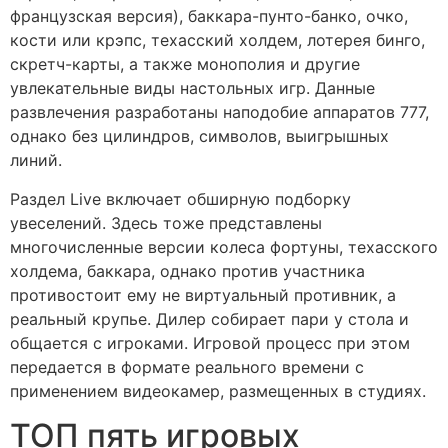
французская версия), баккара-пунто-банко, очко,
кости или крэпс, техасский холдем, лотерея бинго,
скретч-карты, а также монополия и другие
увлекательные виды настольных игр. Данные
развлечения разработаны наподобие аппаратов 777,
однако без цилиндров, символов, выигрышных
линий.
Раздел Live включает обширную подборку
увеселений. Здесь тоже представлены
многочисленные версии колеса фортуны, техасского
холдема, баккара, однако против участника
противостоит ему не виртуальный противник, а
реальный крупье. Дилер собирает пари у стола и
общается с игроками. Игровой процесс при этом
передается в формате реального времени с
применением видеокамер, размещенных в студиях.
ТОП пять игровых