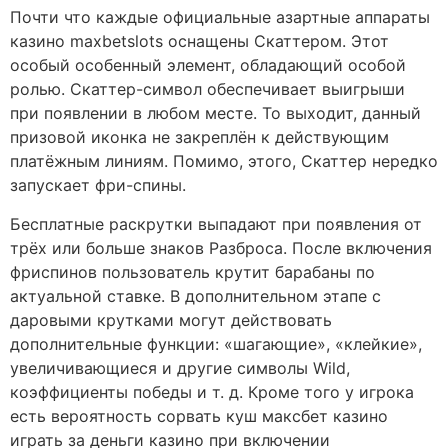
Почти что каждые официальные азартные аппараты
казино maxbetslots оснащены Скаттером. Этот
особый особенный элемент, обладающий особой
ролью. Скаттер-символ обеспечивает выигрыши
при появлении в любом месте. То выходит, данный
призовой иконка не закреплён к действующим
платёжным линиям. Помимо, этого, Скаттер нередко
запускает фри-спины.
Бесплатные раскрутки выпадают при появления от
трёх или больше знаков Разброса. После включения
фриспинов пользователь крутит барабаны по
актуальной ставке. В дополнительном этапе с
даровыми крутками могут действовать
дополнительные функции: «шагающие», «клейкие»,
увеличивающиеся и другие символы Wild,
коэффициенты победы и т. д. Кроме того у игрока
есть вероятность сорвать куш максбет казино
играть за деньги казино при включении