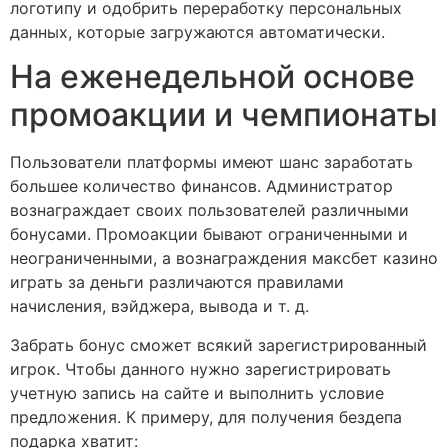
логотипу и одобрить переработку персональных
данных, которые загружаются автоматически.
На еженедельной основе
промоакции и чемпионаты
Пользователи платформы имеют шанс заработать
большее количество финансов. Администратор
вознаграждает своих пользователей различными
бонусами. Промоакции бывают ограниченными и
неограниченными, а вознаграждения максбет казино
играть за деньги различаются правилами
начисления, вэйджера, вывода и т. д.
Забрать бонус сможет всякий зарегистрированный
игрок. Чтобы данного нужно зарегистрировать
учетную запись на сайте и выполнить условие
предложения. К примеру, для получения бездепа
подарка хватит: