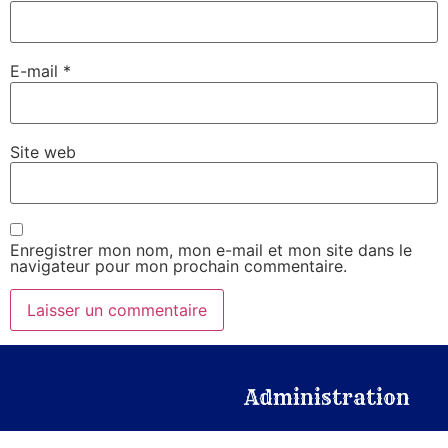
E-mail
*
Site web
Enregistrer mon nom, mon e-mail et mon site dans le
navigateur pour mon prochain commentaire.
Administration