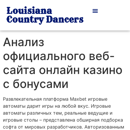
Louisiana
Country Dancers
Анализ
официального веб-
сайта онлайн казино
с бонусами
Развлекательная платформа Maxbet игровые
автоматы дарит игры на любой вкус. Игровые
автоматы различных тем, реальные ведущие и
игровые столы – представлена обширная подборка
софта от мировых разработчиков. Авторизованным