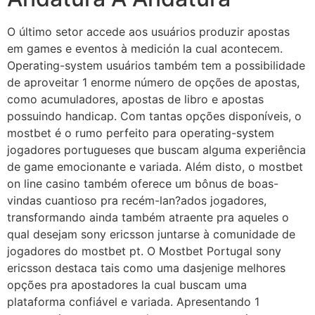
O último setor accede aos usuários produzir apostas
em games e eventos à medición la cual acontecem.
Operating-system usuários também tem a possibilidade
de aproveitar 1 enorme número de opções de apostas,
como acumuladores, apostas de libro e apostas
possuindo handicap. Com tantas opções disponíveis, o
mostbet é o rumo perfeito para operating-system
jogadores portugueses que buscam alguma experiência
de game emocionante e variada. Além disto, o mostbet
on line casino também oferece um bônus de boas-
vindas cuantioso pra recém-lan?ados jogadores,
transformando ainda também atraente pra aqueles o
qual desejam sony ericsson juntarse à comunidade de
jogadores do mostbet pt. O Mostbet Portugal sony
ericsson destaca tais como uma dasjenige melhores
opções pra apostadores la cual buscam uma
plataforma confiável e variada. Apresentando 1