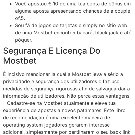
Você apostou € 10 de uma tua conta de bônus em
alguma aposta apresentando chances de a couple
of,5.
Sou fã de jogos de tarjetas e simply no sítio web
de uma Mostbet encontrei bacará, black jack e até
póquer.
Segurança E Licença Do
Mostbet
É incisivo mencionar la cual a Mostbet leva a sério a
privacidade e segurança dos utilizadores e faz uso
medidas de segurança rigorosas afin de salvaguardar a
informação de utilizadores. Não perca estas vantagens
– Cadastre-se na Mostbet atualmente e eleve tua
experiência de apostas a novos patamares. Este libro
de recomendação é uma excelente maneira de
operating system jogadores gerarem interesse
adicional, simplesmente por partilharem o seu back link