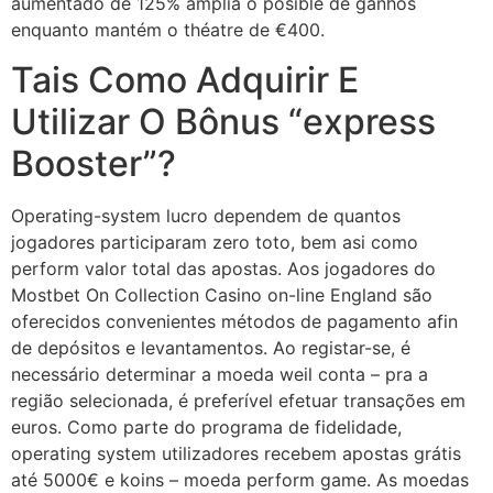
aumentado de 125% amplia o posible de ganhos
enquanto mantém o théatre de €400.
Tais Como Adquirir E
Utilizar O Bônus “express
Booster”?
Operating-system lucro dependem de quantos
jogadores participaram zero toto, bem asi como
perform valor total das apostas. Aos jogadores do
Mostbet On Collection Casino on-line England são
oferecidos convenientes métodos de pagamento afin
de depósitos e levantamentos. Ao registar-se, é
necessário determinar a moeda weil conta – pra a
região selecionada, é preferível efetuar transações em
euros. Como parte do programa de fidelidade,
operating system utilizadores recebem apostas grátis
até 5000€ e koins – moeda perform game. As moedas