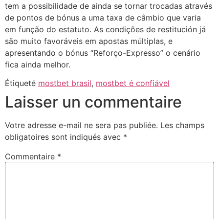
tem a possibilidade de ainda se tornar trocadas através
de pontos de bónus a uma taxa de câmbio que varia
em função do estatuto. As condições de restitución já
são muito favoráveis em apostas múltiplas, e
apresentando o bónus “Reforço-Expresso” o cenário
fica ainda melhor.
Étiqueté
mostbet brasil
,
mostbet é confiável
Laisser un commentaire
Votre adresse e-mail ne sera pas publiée.
Les champs
obligatoires sont indiqués avec
*
Commentaire
*