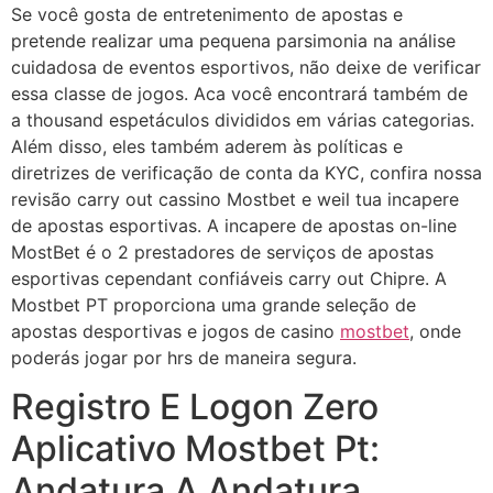
Se você gosta de entretenimento de apostas e
pretende realizar uma pequena parsimonia na análise
cuidadosa de eventos esportivos, não deixe de verificar
essa classe de jogos. Aca você encontrará também de
a thousand espetáculos divididos em várias categorias.
Além disso, eles também aderem às políticas e
diretrizes de verificação de conta da KYC, confira nossa
revisão carry out cassino Mostbet e weil tua incapere
de apostas esportivas. A incapere de apostas on-line
MostBet é o 2 prestadores de serviços de apostas
esportivas cependant confiáveis carry out Chipre. A
Mostbet PT proporciona uma grande seleção de
apostas desportivas e jogos de casino
mostbet
, onde
poderás jogar por hrs de maneira segura.
Registro E Logon Zero
Aplicativo Mostbet Pt:
Andatura A Andatura