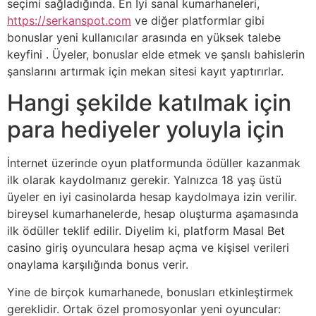
seçimi sağladığında. En İyi sanal kumarhaneleri,
https://serkanspot.com
ve diğer platformlar gibi
bonuslar yeni kullanıcılar arasında en yüksek talebe
keyfini . Üyeler, bonuslar elde etmek ve şanslı bahislerin
şanslarını artırmak için mekan sitesi kayıt yaptırırlar.
Hangi şekilde katılmak için
para hediyeler yoluyla için
İnternet üzerinde oyun platformunda ödüller kazanmak
ilk olarak kaydolmanız gerekir. Yalnızca 18 yaş üstü
üyeler en iyi casinolarda hesap kaydolmaya izin verilir.
bireysel kumarhanelerde, hesap oluşturma aşamasında
ilk ödüller teklif edilir. Diyelim ki, platform Masal Bet
casino giriş oyunculara hesap açma ve kişisel verileri
onaylama karşılığında bonus verir.
Yine de birçok kumarhanede, bonusları etkinleştirmek
gereklidir. Ortak özel promosyonlar yeni oyuncular: