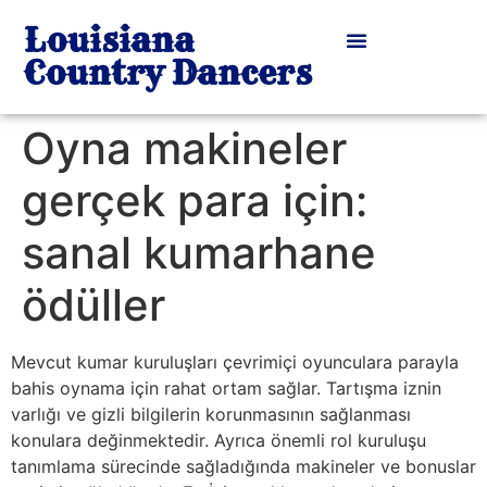
Louisiana
Country Dancers
Oyna makineler
gerçek para için:
sanal kumarhane
ödüller
Mevcut kumar kuruluşları çevrimiçi oyunculara parayla
bahis oynama için rahat ortam sağlar. Tartışma iznin
varlığı ve gizli bilgilerin korunmasının sağlanması
konulara değinmektedir. Ayrıca önemli rol kuruluşu
tanımlama sürecinde sağladığında makineler ve bonuslar