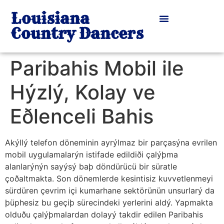
Louisiana
Country Dancers
Paribahis Mobil ile
Hýzlý, Kolay ve
Eðlenceli Bahis
Akýllý telefon döneminin ayrýlmaz bir parçasýna evrilen
mobil uygulamalarýn istifade edildiði çalýþma
alanlarýnýn sayýsý baþ döndürücü bir süratle
çoðaltmakta. Son dönemlerde kesintisiz kuvvetlenmeyi
sürdüren çevrim içi kumarhane sektörünün unsurlarý da
þüphesiz bu geçiþ sürecindeki yerlerini aldý. Yapmakta
olduðu çalýþmalardan dolayý takdir edilen Paribahis