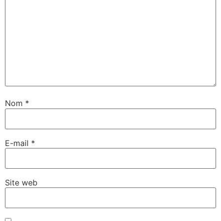
Nom
*
E-mail
*
Site web