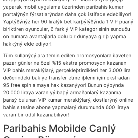
yaparak mobil uygulama üzerinden paribahis kumar
portalýnýn fýrsatlarýndan daha çok istifade edebiliyor!
Yaptýðýnýz her 90 liralýk bet karþýlýðýnda 1 VIP puaný
biriktiren oyuncular, 6 farklý VIP kategorisinin sunduðu
on numara avantajlarla dolu bir dünyaya giriþ yapma
hakkýný elde ediyor!
Tüm kullanýcýlara temin edilen promosyonlara ilaveten
pazar günlerine özel %15 ekstra promosyon kazanan
VIP bahis meraklýlarý, gerçekleþtirdikleri her 3.000 lira
deðerindeki bakiye transfer etme iþlemi için ekstradan
95 free spin almaya hak kazanýyor! Bunun dýþýnda
20.000 liraya varan yýlbaþý armaðanlarý kazanma
þansý bulunan VIP kumar meraklýlarý, dostlarýný online
bahis sitesine abone yapmalarý durumunda 600 liraya
varan bir ödül kazanabiliyor!
Paribahis Mobilde Canlý