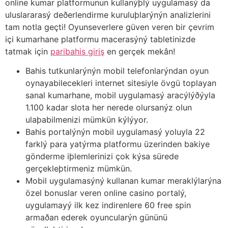
online kumar platformunun kullanýþlý uygulamasý da
uluslararasý deðerlendirme kuruluþlarýnýn analizlerini
tam notla geçti! Oyunseverlere güven veren bir çevrim
içi kumarhane platformu macerasýný tabletinizde
tatmak için
paribahis giriş
en gerçek mekân!
Bahis tutkunlarýnýn mobil telefonlarýndan oyun
oynayabilecekleri internet sitesiyle övgü toplayan
sanal kumarhane, mobil uygulamasý aracýlýðýyla
1.100 kadar slota her nerede olursanýz olun
ulaþabilmenizi mümkün kýlýyor.
Bahis portalýnýn mobil uygulamasý yoluyla 22
farklý para yatýrma platformu üzerinden bakiye
gönderme iþlemlerinizi çok kýsa sürede
gerçekleþtirmeniz mümkün.
Mobil uygulamasýný kullanan kumar meraklýlarýna
özel bonuslar veren online casino portalý,
uygulamayý ilk kez indirenlere 60 free spin
armaðan ederek oyuncularýn gününü